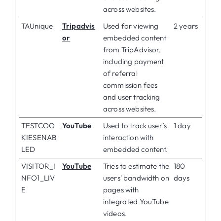
across websites.
TAUnique
Tripadvis
Used for viewing
2 years
or
embedded content
from TripAdvisor,
including payment
of referral
commission fees
and user tracking
across websites.
TESTCOO
YouTube
Used to track user’s
1 day
KIESENAB
interaction with
LED
embedded content.
VISITOR_I
YouTube
Tries to estimate the
180
NFO1_LIV
users' bandwidth on
days
E
pages with
integrated YouTube
videos.