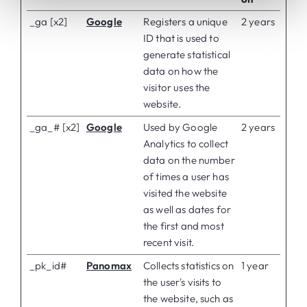
_ga [x2]
Google
Registers a unique
2 years
ID that is used to
generate statistical
data on how the
visitor uses the
website.
_ga_# [x2]
Google
Used by Google
2 years
Analytics to collect
data on the number
of times a user has
visited the website
as well as dates for
the first and most
recent visit.
_pk_id#
Panomax
Collects statistics on
1 year
the user's visits to
the website, such as