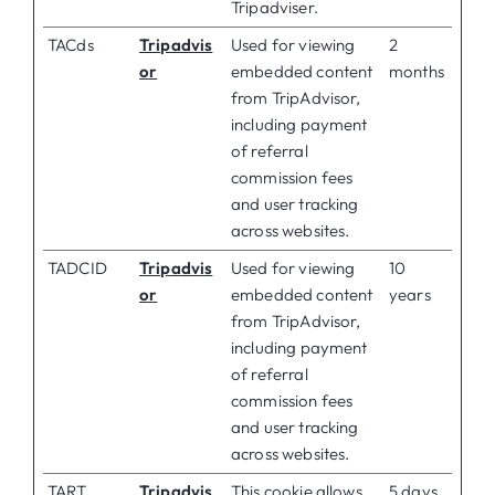
Tripadviser.
TACds
Tripadvis
Used for viewing
2
or
embedded content
months
from TripAdvisor,
including payment
of referral
commission fees
and user tracking
across websites.
TADCID
Tripadvis
Used for viewing
10
or
embedded content
years
from TripAdvisor,
including payment
of referral
commission fees
and user tracking
across websites.
TART
Tripadvis
This cookie allows
5 days