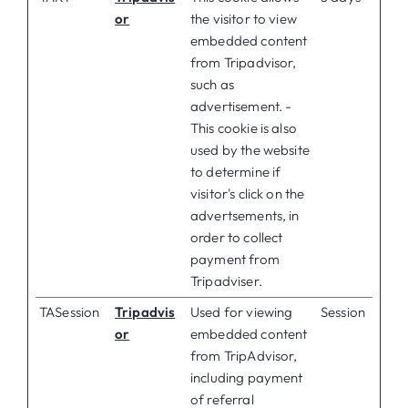
or
the visitor to view
embedded content
from Tripadvisor,
such as
advertisement. -
This cookie is also
used by the website
to determine if
visitor's click on the
advertsements, in
order to collect
payment from
Tripadviser.
TASession
Tripadvis
Used for viewing
Session
or
embedded content
from TripAdvisor,
including payment
of referral