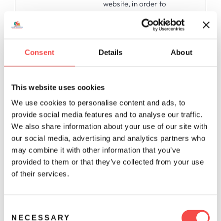
website, in order to
make valid reports
on the use of their
website.
Consent
Details
About
rc::c
securefor
This cookie is used
Session
m1.algo.at
to distinguish
between humans
This website uses cookies
and bots.
We use cookies to personalise content and ads, to
provide social media features and to analyse our traffic.
Preferences (1)
We also share information about your use of our site with
Preference cookies enable a website to remember
our social media, advertising and analytics partners who
information that changes the way the website behaves
may combine it with other information that you’ve
or looks, like your preferred language or the region
provided to them or that they’ve collected from your use
that you are in.
of their services.
Maxim
um
C
Storag
Name
Provider
Purpose
NECESSARY
o