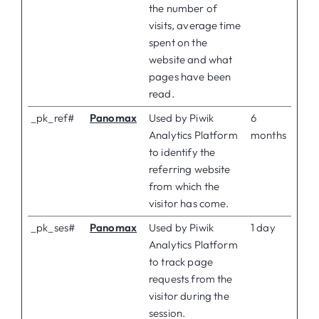
the number of
visits, average time
spent on the
website and what
pages have been
read.
_pk_ref#
Panomax
Used by Piwik
6
Analytics Platform
months
to identify the
referring website
from which the
visitor has come.
_pk_ses#
Panomax
Used by Piwik
1 day
Analytics Platform
to track page
requests from the
visitor during the
session.