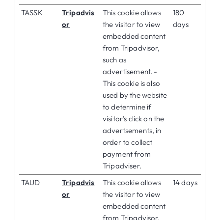
TASSK
Tripadvis
This cookie allows
180
or
the visitor to view
days
embedded content
from Tripadvisor,
such as
advertisement. -
This cookie is also
used by the website
to determine if
visitor's click on the
advertsements, in
order to collect
payment from
Tripadviser.
TAUD
Tripadvis
This cookie allows
14 days
or
the visitor to view
embedded content
from Tripadvisor,