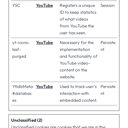
YSC
YouTube
Registers a unique
Session
ID to keep statistics
of what videos
from YouTube the
user has seen.
yt-icons-
YouTube
Necessary for the
Persiste
last-
implementation
nt
purged
and functionality of
YouTube video-
content on the
website.
YtIdbMeta
YouTube
Used to track user’s
Persiste
#databas
interaction with
nt
es
embedded content.
Unclassified (2)
Unclassified cookies are cookies that we are in the