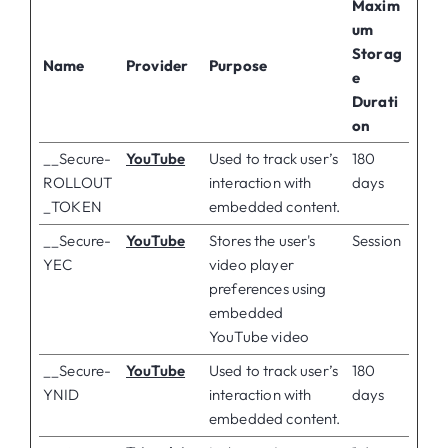
Maxim
um
Storag
Name
Provider
Purpose
e
Durati
on
__Secure-
YouTube
Used to track user’s
180
ROLLOUT
interaction with
days
_TOKEN
embedded content.
__Secure-
YouTube
Stores the user's
Session
YEC
video player
preferences using
embedded
YouTube video
__Secure-
YouTube
Used to track user’s
180
YNID
interaction with
days
embedded content.