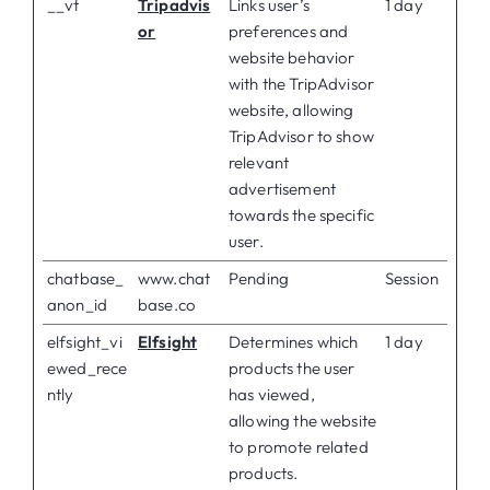
__vt
Tripadvis
Links user’s
1 day
or
preferences and
website behavior
with the TripAdvisor
website, allowing
TripAdvisor to show
relevant
advertisement
towards the specific
user.
chatbase_
www.chat
Pending
Session
anon_id
base.co
elfsight_vi
Elfsight
Determines which
1 day
ewed_rece
products the user
ntly
has viewed,
allowing the website
to promote related
products.