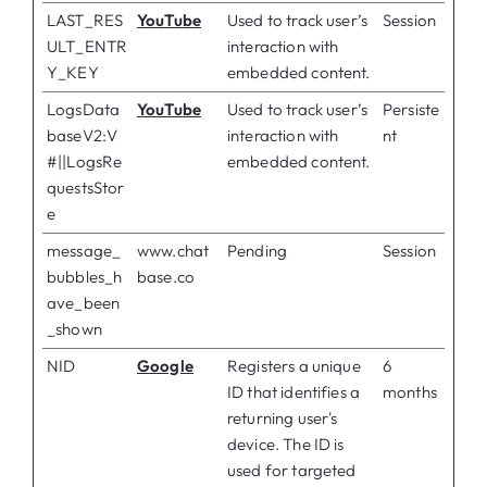
LAST_RES
YouTube
Used to track user’s
Session
ULT_ENTR
interaction with
Y_KEY
embedded content.
LogsData
YouTube
Used to track user’s
Persiste
baseV2:V
interaction with
nt
#||LogsRe
embedded content.
questsStor
e
message_
www.chat
Pending
Session
bubbles_h
base.co
ave_been
_shown
NID
Google
Registers a unique
6
ID that identifies a
months
returning user's
device. The ID is
used for targeted