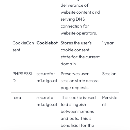
deliverance of
website content and
serving DNS
connection for
website operators.
CookieCon
Cookiebot
Stores the user's
1 year
sent
cookie consent
state for the current
domain
PHPSESSI
securefor
Preserves user
Session
D
m1.algo.at
session state across
page requests.
rc::a
securefor
This cookie is used
Persiste
m1.algo.at
to distinguish
nt
between humans
and bots. This is
beneficial for the