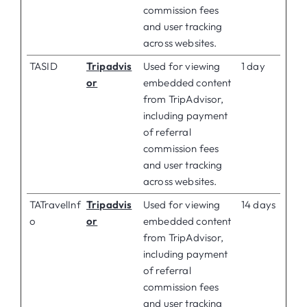
commission fees
and user tracking
across websites.
TASID
Tripadvis
Used for viewing
1 day
or
embedded content
from TripAdvisor,
including payment
of referral
commission fees
and user tracking
across websites.
TATravelInf
Tripadvis
Used for viewing
14 days
o
or
embedded content
from TripAdvisor,
including payment
of referral
commission fees
and user tracking