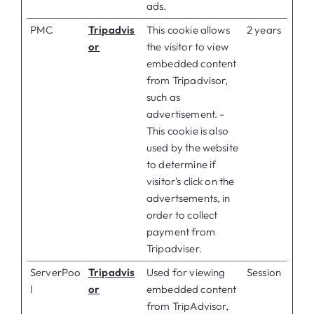
ads.
PMC
Tripadvis
This cookie allows
2 years
or
the visitor to view
embedded content
from Tripadvisor,
such as
advertisement. -
This cookie is also
used by the website
to determine if
visitor's click on the
advertsements, in
order to collect
payment from
Tripadviser.
ServerPoo
Tripadvis
Used for viewing
Session
l
or
embedded content
from TripAdvisor,