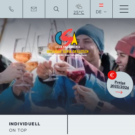
DE
25°C
To english website
Preise
2025/2026
INDIVIDUELL
ON TOP