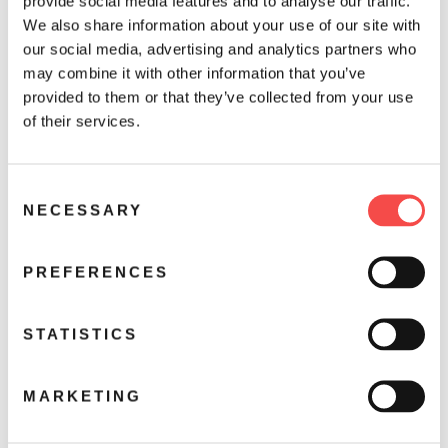
provide social media features and to analyse our traffic.
We also share information about your use of our site with
our social media, advertising and analytics partners who
may combine it with other information that you’ve
provided to them or that they’ve collected from your use
of their services.
C
NECESSARY
o
n
s
PREFERENCES
e
n
t
STATISTICS
S
e
MARKETING
l
Obertauern am 07.12.2024
e